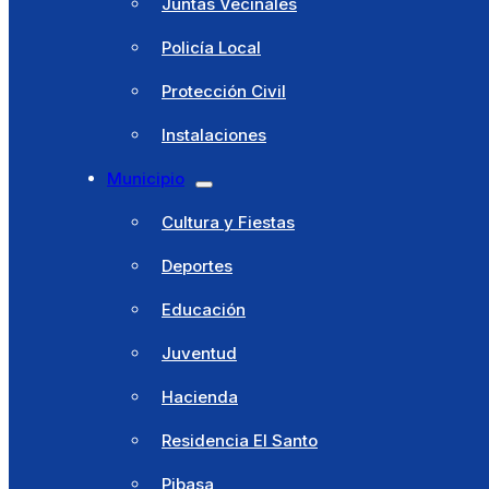
Juntas Vecinales
Policía Local
Protección Civil
Instalaciones
Ayuntamiento
Municipio
Saludo alcaldesa
Cultura y Fiestas
Corporación Municipal
Deportes
Concejalías Delegadas
Educación
Juntas Vecinales
Juventud
Policía Local
Hacienda
Protección Civil
Residencia El Santo
Instalaciones
Pibasa