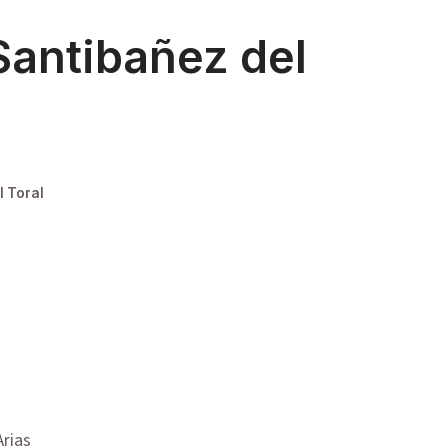
Santibañez del
l Toral
Arias