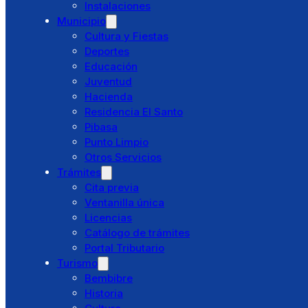
Instalaciones
Municipio
Directorio
Cultura y Fiestas
Preguntas Frecuentes
Deportes
Educación
Juventud
Hacienda
Ayuntamiento
Residencia El Santo
Saludo alcaldesa
Pibasa
Corporación Municipal
Punto Limpio
Concejalías Delegadas
Otros Servicios
Juntas Vecinales
Trámites
Policía Local
Cita previa
Protección Civil
Ventanilla única
Instalaciones
Licencias
Municipio
Catálogo de trámites
Cultura y Fiestas
Portal Tributario
Deportes
Turismo
Educación
Bembibre
Juventud
Historia
Hacienda