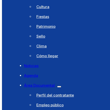
Cita previa
Cultura
Ventanilla única
Fiestas
Licencias
Patrimonio
Catálogo de trámites
Sello
Portal Tributario
Clima
Turismo
Cómo llegar
Bembibre
Noticias
Historia
Agenda
Cultura
Área Documental
Fiestas
Perfil del contratante
Patrimonio
Empleo público