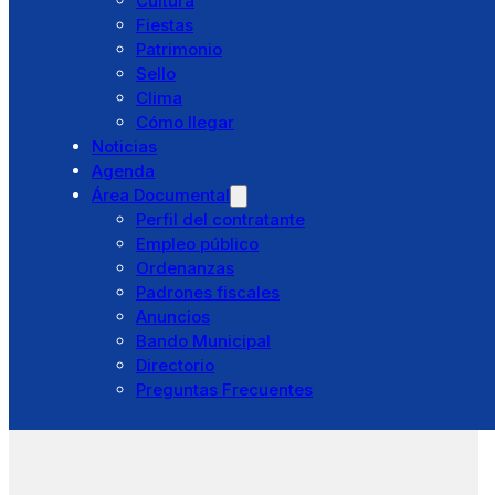
Cultura
Residencia El Santo
Fiestas
Pibasa
Patrimonio
Punto Limpio
Sello
Otros Servicios
Clima
Trámites
Cómo llegar
Cita previa
Noticias
Ventanilla única
Agenda
Licencias
Área Documental
Catálogo de trámites
Perfil del contratante
Portal Tributario
Empleo público
Turismo
Ordenanzas
Bembibre
Padrones fiscales
Historia
Anuncios
Cultura
Bando Municipal
Fiestas
Directorio
Patrimonio
Preguntas Frecuentes
Sello
Clima
Cómo llegar
Noticias