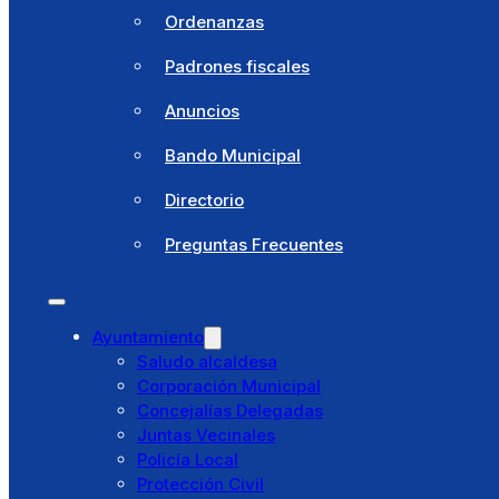
Sello
Ordenanzas
Clima
Padrones fiscales
Cómo llegar
Anuncios
Noticias
Bando Municipal
Agenda
Directorio
Área Documental
Preguntas Frecuentes
Perfil del contratante
Empleo público
Ayuntamiento
Ordenanzas
Saludo alcaldesa
Corporación Municipal
Padrones fiscales
Concejalías Delegadas
Juntas Vecinales
Anuncios
Policía Local
Protección Civil
Bando Municipal