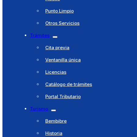
Municipio
Punto Limpio
Cultura y Fiestas
Otros Servicios
Deportes
Trámites
Educación
Cita previa
Juventud
Ventanilla única
Hacienda
Licencias
Residencia El Santo
Catálogo de trámites
Pibasa
Portal Tributario
Punto Limpio
Turismo
Otros Servicios
Bembibre
Trámites
Historia