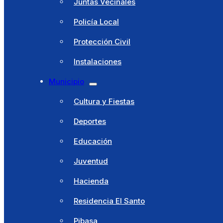
Juntas Vecinales
Policía Local
Protección Civil
Instalaciones
Ayuntamiento
Municipio
Saludo alcaldesa
Cultura y Fiestas
Corporación Municipal
Deportes
Concejalías Delegadas
Educación
Juntas Vecinales
Juventud
Policía Local
Hacienda
Protección Civil
Residencia El Santo
Instalaciones
Pibasa