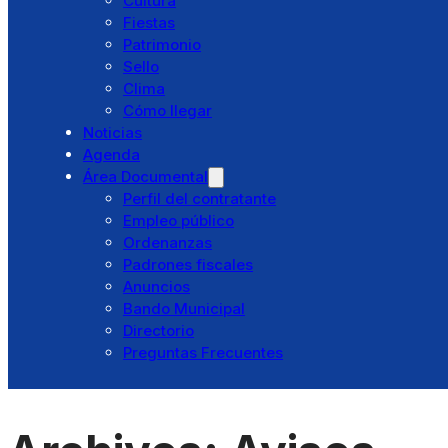
Cultura
Residencia El Santo
Fiestas
Pibasa
Patrimonio
Punto Limpio
Sello
Otros Servicios
Clima
Trámites
Cómo llegar
Cita previa
Noticias
Ventanilla única
Agenda
Licencias
Área Documental
Catálogo de trámites
Perfil del contratante
Portal Tributario
Empleo público
Turismo
Ordenanzas
Bembibre
Padrones fiscales
Historia
Anuncios
Cultura
Bando Municipal
Fiestas
Directorio
Patrimonio
Preguntas Frecuentes
Sello
Clima
Cómo llegar
Noticias