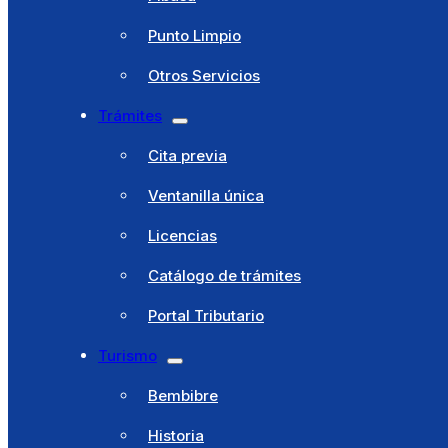
Municipio
Punto Limpio
Cultura y Fiestas
Otros Servicios
Deportes
Trámites
Educación
Cita previa
Juventud
Ventanilla única
Hacienda
Licencias
Residencia El Santo
Catálogo de trámites
Pibasa
Portal Tributario
Punto Limpio
Turismo
Otros Servicios
Bembibre
Trámites
Historia