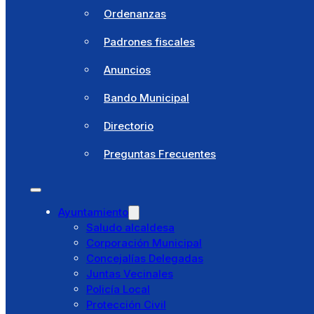
Sello
Ordenanzas
Clima
Padrones fiscales
Cómo llegar
Anuncios
Noticias
Bando Municipal
Agenda
Directorio
Área Documental
Preguntas Frecuentes
Perfil del contratante
Empleo público
Ayuntamiento
Ordenanzas
Saludo alcaldesa
Corporación Municipal
Padrones fiscales
Concejalías Delegadas
Juntas Vecinales
Anuncios
Policía Local
Protección Civil
Bando Municipal