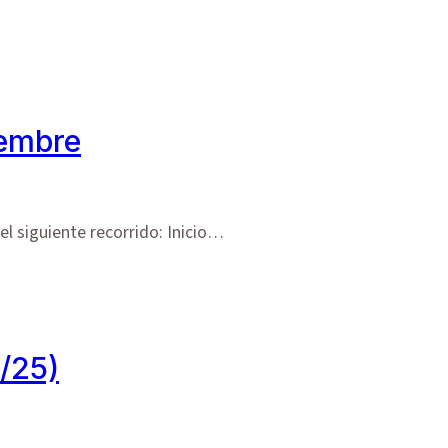
iembre
l siguiente recorrido: Inicio…
3/25)