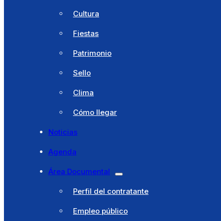
Cita previa
Cultura
Ventanilla única
Fiestas
Licencias
Patrimonio
Catálogo de trámites
Sello
Portal Tributario
Clima
Turismo
Cómo llegar
Bembibre
Noticias
Historia
Agenda
Cultura
Área Documental
Fiestas
Perfil del contratante
Patrimonio
Empleo público