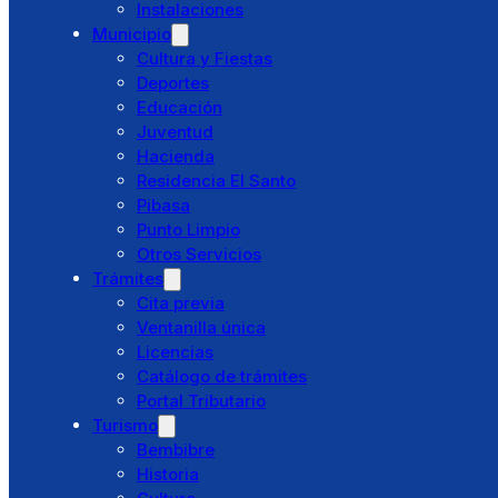
Instalaciones
Municipio
Directorio
Cultura y Fiestas
Preguntas Frecuentes
Deportes
Educación
Juventud
Hacienda
Ayuntamiento
Residencia El Santo
Saludo alcaldesa
Pibasa
Corporación Municipal
Punto Limpio
Concejalías Delegadas
Otros Servicios
Juntas Vecinales
Trámites
Policía Local
Cita previa
Protección Civil
Ventanilla única
Instalaciones
Licencias
Municipio
Catálogo de trámites
Cultura y Fiestas
Portal Tributario
Deportes
Turismo
Educación
Bembibre
Juventud
Historia
Hacienda