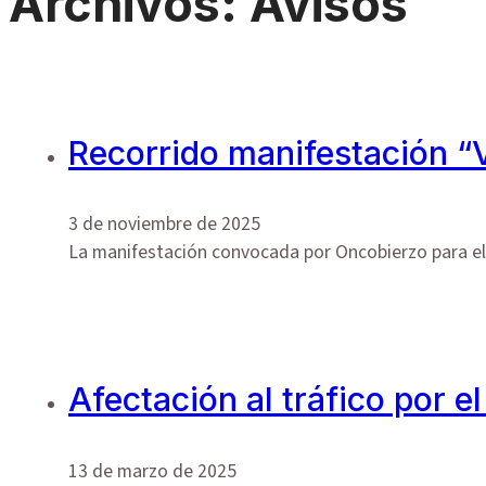
Archivos:
Avisos
Agenda
Área Documental
Perfil del contratante
Empleo público
Ordenanzas
Padrones fiscales
Recorrido manifestación “
Anuncios
Bando Municipal
Directorio
3 de noviembre de 2025
Preguntas Frecuentes
La manifestación convocada por Oncobierzo para el 
Afectación al tráfico por 
13 de marzo de 2025