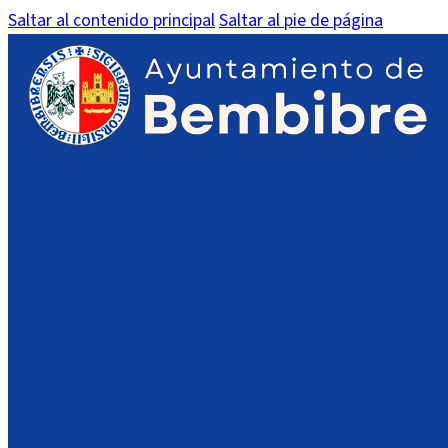
Saltar al contenido principal
Saltar al pie de página
Donación de sangre en Bem
El Ayuntamiento de Bembibre anima a todos los ciudadano
que tendrá lugar el próximo miércoles.
Detalles del evento:
Fecha:
Miércoles, 18 de diciembre
Horario:
16 a 21 horas
Lugar:
Centro Cultural La Villa, Bembibre (autobús d
Importante:
Todos los donantes deben llevar su DNI.