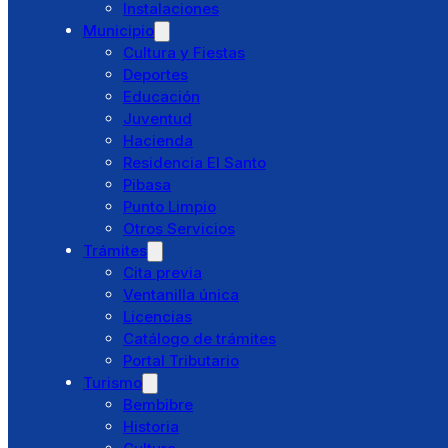
Instalaciones
Municipio
Directorio
Cultura y Fiestas
Preguntas Frecuentes
Deportes
Educación
Juventud
Hacienda
Ayuntamiento
Residencia El Santo
Saludo alcaldesa
Pibasa
Corporación Municipal
Punto Limpio
Concejalías Delegadas
Otros Servicios
Juntas Vecinales
Trámites
Policía Local
Cita previa
Protección Civil
Ventanilla única
Instalaciones
Licencias
Municipio
Catálogo de trámites
Cultura y Fiestas
Portal Tributario
Deportes
Turismo
Educación
Bembibre
Juventud
Historia
Hacienda