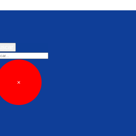
uscar
car
×