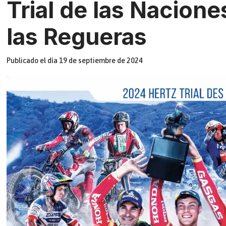
Trial de las Nacion
Agenda
Área Documental
Perfil del contratante
las Regueras
Empleo público
Ordenanzas
Padrones fiscales
Publicado el día 19 de septiembre de 2024
Anuncios
Bando Municipal
Directorio
Preguntas Frecuentes