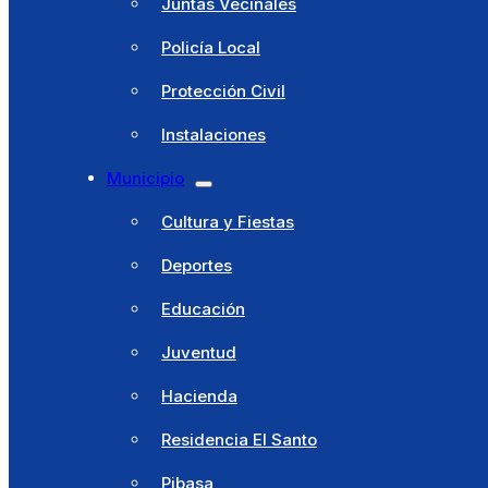
Juntas Vecinales
Policía Local
Protección Civil
Instalaciones
Ayuntamiento
Municipio
Saludo alcaldesa
Cultura y Fiestas
Corporación Municipal
Deportes
Concejalías Delegadas
Educación
Juntas Vecinales
Juventud
Policía Local
Hacienda
Protección Civil
Residencia El Santo
Instalaciones
Pibasa