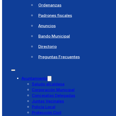
Sello
Ordenanzas
Clima
Padrones fiscales
Cómo llegar
Anuncios
Noticias
Bando Municipal
Agenda
Directorio
Área Documental
Preguntas Frecuentes
Perfil del contratante
Empleo público
Ayuntamiento
Ordenanzas
Saludo alcaldesa
Corporación Municipal
Padrones fiscales
Concejalías Delegadas
Juntas Vecinales
Anuncios
Policía Local
Protección Civil
Bando Municipal