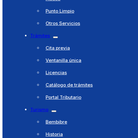
Municipio
Punto Limpio
Cultura y Fiestas
Otros Servicios
Deportes
Trámites
Educación
Cita previa
Juventud
Ventanilla única
Hacienda
Licencias
Residencia El Santo
Catálogo de trámites
Pibasa
Portal Tributario
Punto Limpio
Turismo
Otros Servicios
Bembibre
Trámites
Historia