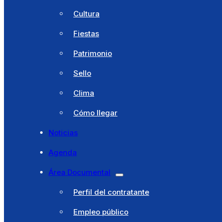
Cita previa
Cultura
Ventanilla única
Fiestas
Licencias
Patrimonio
Catálogo de trámites
Sello
Portal Tributario
Clima
Turismo
Cómo llegar
Bembibre
Noticias
Historia
Agenda
Cultura
Área Documental
Fiestas
Perfil del contratante
Patrimonio
Empleo público