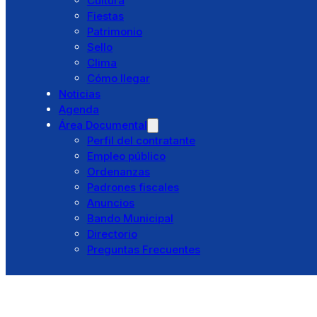
Cultura
Residencia El Santo
Fiestas
Pibasa
Patrimonio
Punto Limpio
Sello
Otros Servicios
Clima
Trámites
Cómo llegar
Cita previa
Noticias
Ventanilla única
Agenda
Licencias
Área Documental
Catálogo de trámites
Perfil del contratante
Portal Tributario
Empleo público
Turismo
Ordenanzas
Bembibre
Padrones fiscales
Historia
Anuncios
Cultura
Bando Municipal
Fiestas
Directorio
Patrimonio
Preguntas Frecuentes
Sello
Clima
Cómo llegar
Noticias