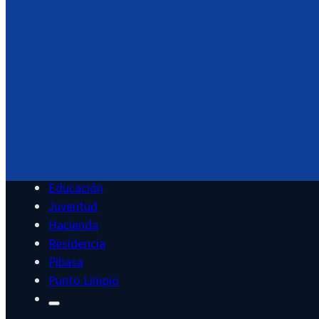
Agenda
Área Documental
Servicios
Cultura
Deportes
Educación
Juventud
Hacienda
Residencia
Pibasa
Punto Limpio