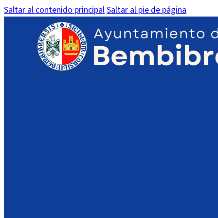
Saltar al contenido principal
Saltar al pie de página
Escuela de Educación Infa
Inicio
/
Municipio
/
Educación
/
Escuela de Educación Infant
Dirección
: C/ Maestra Susana González, 59
Teléfono
: 987514010
Email
:
ESCUCHAR
La Escuela Infantil Municipal de Bembibre es un centro 