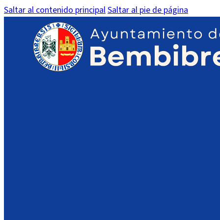
Saltar al contenido principal
Saltar al pie de página
Espacio Joven – MicroMacro: 