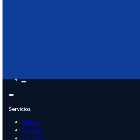
Menú
Inicio
Servicios
Trámites
Turismo
Noticias
Agenda
Área Documental
Servicios
Cultura
Deportes
Educación