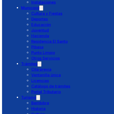
Instalaciones
Municipio
Directorio
Cultura y Fiestas
Preguntas Frecuentes
Deportes
Educación
Juventud
Hacienda
Ayuntamiento
Residencia El Santo
Saludo alcaldesa
Pibasa
Corporación Municipal
Punto Limpio
Concejalías Delegadas
Otros Servicios
Juntas Vecinales
Trámites
Policía Local
Cita previa
Protección Civil
Ventanilla única
Instalaciones
Licencias
Municipio
Catálogo de trámites
Cultura y Fiestas
Portal Tributario
Deportes
Turismo
Educación
Bembibre
Juventud
Historia
Hacienda