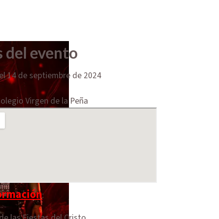
 del evento
el 14 de septiembre de 2024
Colegio Virgen de la Peña
ormación
:
de las Fiestas del Cristo.