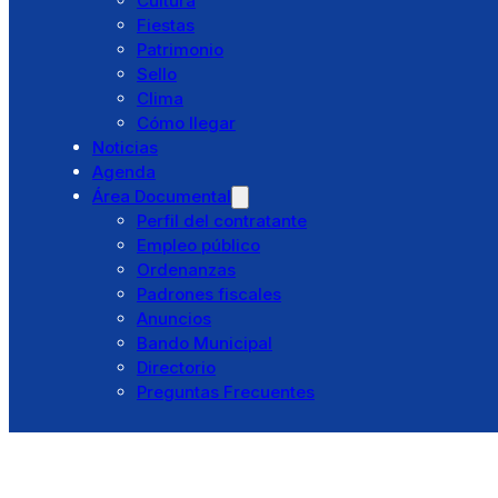
Cultura
Residencia El Santo
Fiestas
Pibasa
Patrimonio
Punto Limpio
Sello
Otros Servicios
Clima
Trámites
Cómo llegar
Cita previa
Noticias
Ventanilla única
Agenda
Licencias
Área Documental
Catálogo de trámites
Perfil del contratante
Portal Tributario
Empleo público
Turismo
Ordenanzas
Bembibre
Padrones fiscales
Historia
Anuncios
Cultura
Bando Municipal
Fiestas
Directorio
Patrimonio
Preguntas Frecuentes
Sello
Clima
Cómo llegar
Noticias