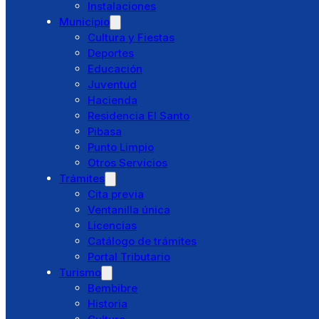
Instalaciones
Municipio
Directorio
Cultura y Fiestas
Preguntas Frecuentes
Deportes
Educación
Juventud
Hacienda
Ayuntamiento
Residencia El Santo
Saludo alcaldesa
Pibasa
Corporación Municipal
Punto Limpio
Concejalías Delegadas
Otros Servicios
Juntas Vecinales
Trámites
Policía Local
Cita previa
Protección Civil
Ventanilla única
Instalaciones
Licencias
Municipio
Catálogo de trámites
Cultura y Fiestas
Portal Tributario
Deportes
Turismo
Educación
Bembibre
Juventud
Historia
Hacienda