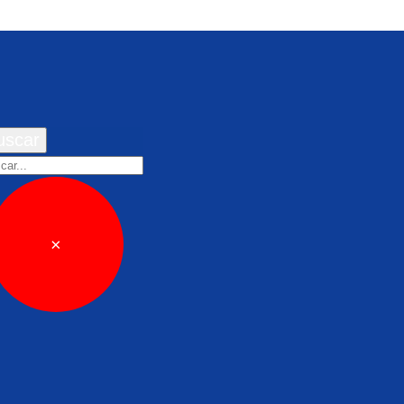
uscar
car
×