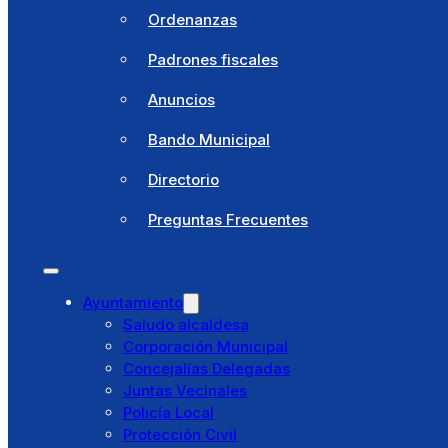
Sello
Ordenanzas
Clima
Padrones fiscales
Cómo llegar
Anuncios
Noticias
Bando Municipal
Agenda
Directorio
Área Documental
Preguntas Frecuentes
Perfil del contratante
Empleo público
Ayuntamiento
Ordenanzas
Saludo alcaldesa
Corporación Municipal
Padrones fiscales
Concejalías Delegadas
Juntas Vecinales
Anuncios
Policía Local
Protección Civil
Bando Municipal