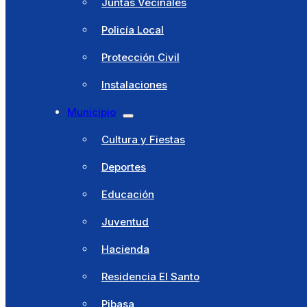
Juntas Vecinales
Policía Local
Protección Civil
Instalaciones
Ayuntamiento
Municipio
Saludo alcaldesa
Cultura y Fiestas
Corporación Municipal
Deportes
Concejalías Delegadas
Educación
Juntas Vecinales
Juventud
Policía Local
Hacienda
Protección Civil
Residencia El Santo
Instalaciones
Pibasa