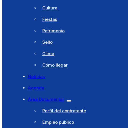
Cita previa
Cultura
Ventanilla única
Fiestas
Licencias
Patrimonio
Catálogo de trámites
Sello
Portal Tributario
Clima
Turismo
Cómo llegar
Bembibre
Noticias
Historia
Agenda
Cultura
Área Documental
Fiestas
Perfil del contratante
Patrimonio
Empleo público