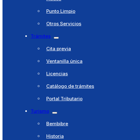
Municipio
Punto Limpio
Cultura y Fiestas
Otros Servicios
Deportes
Trámites
Educación
Cita previa
Juventud
Ventanilla única
Hacienda
Licencias
Residencia El Santo
Catálogo de trámites
Pibasa
Portal Tributario
Punto Limpio
Turismo
Otros Servicios
Bembibre
Trámites
Historia