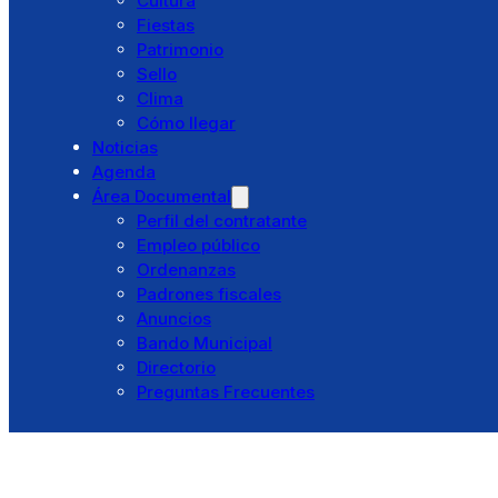
Cultura
Residencia El Santo
Fiestas
Pibasa
Patrimonio
Punto Limpio
Sello
Otros Servicios
Clima
Trámites
Cómo llegar
Cita previa
Noticias
Ventanilla única
Agenda
Licencias
Área Documental
Catálogo de trámites
Perfil del contratante
Portal Tributario
Empleo público
Turismo
Ordenanzas
Bembibre
Padrones fiscales
Historia
Anuncios
Cultura
Bando Municipal
Fiestas
Directorio
Patrimonio
Preguntas Frecuentes
Sello
Clima
Cómo llegar
Noticias