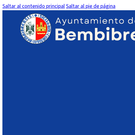
Saltar al contenido principal
Saltar al pie de página
“Risas, juegos y cariño”, de 