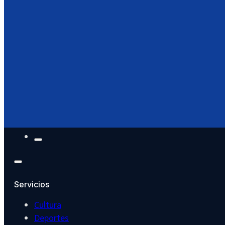
Menú
Inicio
Servicios
Trámites
Turismo
Noticias
Agenda
Área Documental
Servicios
Cultura
Deportes