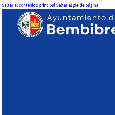
Saltar al contenido principal
Saltar al pie de página
Segundo ejercicio fase oposic
IMPORTANTE:
En dispositivos móviles es posible que no vea el PDF en l
acceso a su contenido.