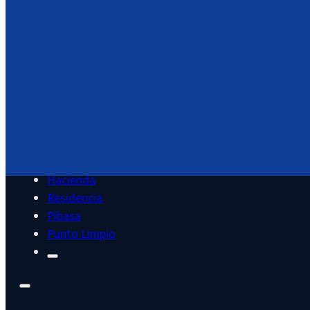
Servicios
Cultura
Deportes
Educación
Juventud
Hacienda
Residencia
Pibasa
Punto Limpio