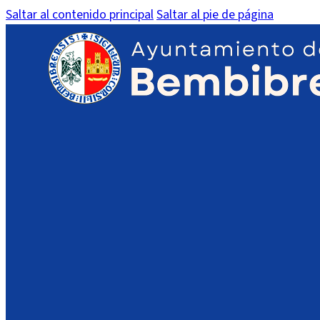
Saltar al contenido principal
Saltar al pie de página
Expediente de renovación de
IMPORTANTE:
En dispositivos móviles es posible que no vea el PDF en l
acceso a su contenido.