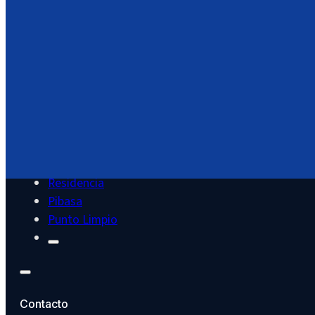
Servicios
Cultura
Deportes
Educación
Juventud
Hacienda
Residencia
Pibasa
Punto Limpio
Contacto