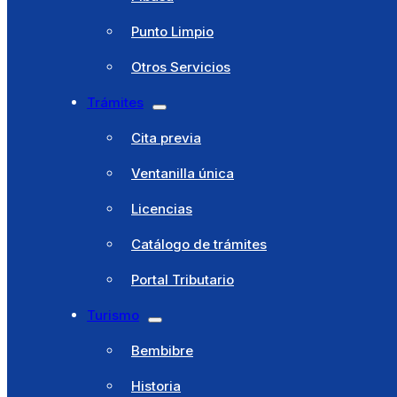
Ventanilla única
Punto Limpio
Licencias
Otros Servicios
Catálogo de trámites
Trámites
Portal Tributario
Cita previa
Turismo
Ventanilla única
Bembibre
Licencias
Historia
Catálogo de trámites
Cultura
Portal Tributario
Fiestas
Turismo
Patrimonio
Bembibre
Sello
Historia
Clima