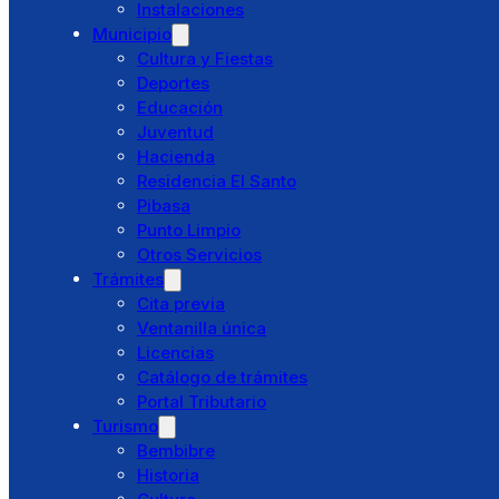
Instalaciones
Punto Limpio
Municipio
Otros Servicios
Cultura y Fiestas
Trámites
Deportes
Cita previa
Educación
Ventanilla única
Juventud
Licencias
Hacienda
Catálogo de trámites
Residencia El Santo
Portal Tributario
Pibasa
Turismo
Punto Limpio
Bembibre
Otros Servicios
Historia
Trámites
Cultura
Cita previa
Fiestas
Ventanilla única
Patrimonio
Licencias
Sello
Catálogo de trámites
Clima
Portal Tributario
Cómo llegar
Turismo
Noticias
Bembibre
Agenda
Historia
Área Documental