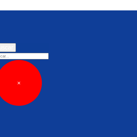
uscar
car
×