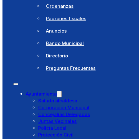
Ordenanzas
Preguntas Frecuentes
Padrones fiscales
Anuncios
Ayuntamiento
Saludo alcaldesa
Bando Municipal
Corporación Municipal
Concejalías Delegadas
Directorio
Juntas Vecinales
Preguntas Frecuentes
Policía Local
Protección Civil
Instalaciones
Municipio
Ayuntamiento
Cultura y Fiestas
Saludo alcaldesa
Deportes
Corporación Municipal
Educación
Concejalías Delegadas
Juventud
Juntas Vecinales
Hacienda
Policía Local
Residencia El Santo
Protección Civil
Pibasa