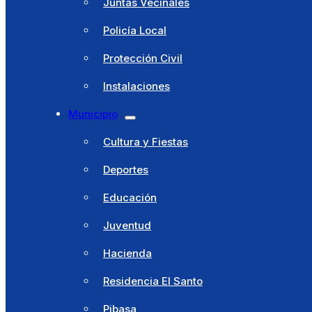
Juntas Vecinales
Cultura y Fiestas
Policía Local
Deportes
Protección Civil
Educación
Instalaciones
Juventud
Municipio
Hacienda
Cultura y Fiestas
Residencia El Santo
Deportes
Pibasa
Educación
Punto Limpio
Juventud
Otros Servicios
Hacienda
Trámites
Residencia El Santo
Cita previa
Pibasa