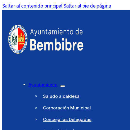
Saltar al contenido principal
Saltar al pie de página
Ayuntamiento
Saludo alcaldesa
Corporación Municipal
Concejalías Delegadas
Juntas Vecinales
Ayuntamiento
Policía Local
Saludo alcaldesa
Protección Civil
Corporación Municipal
Instalaciones
Concejalías Delegadas
Municipio