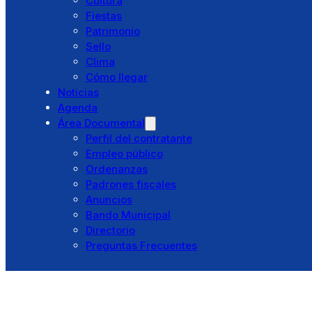
Cultura
Perfil del contratante
Fiestas
Empleo público
Patrimonio
Ordenanzas
Sello
Padrones fiscales
Clima
Anuncios
Cómo llegar
Bando Municipal
Noticias
Directorio
Agenda
Preguntas Frecuentes
Área Documental
Perfil del contratante
Empleo público
Ordenanzas
Padrones fiscales
Anuncios
Bando Municipal
Directorio
Preguntas Frecuentes