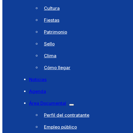
Cultura
Cómo llegar
Fiestas
Noticias
Patrimonio
Agenda
Sello
Área Documental
Clima
Perfil del contratante
Cómo llegar
Empleo público
Noticias
Ordenanzas
Agenda
Padrones fiscales
Área Documental
Anuncios
Perfil del contratante
Bando Municipal
Empleo público
Directorio