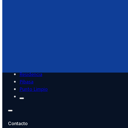
Servicios
Cultura
Deportes
Educación
Juventud
Hacienda
Residencia
Pibasa
Punto Limpio
Contacto