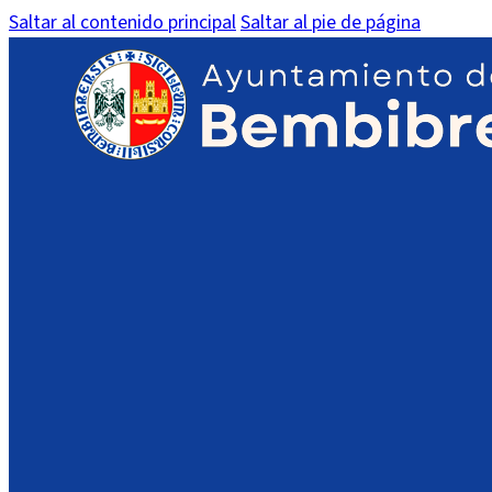
Saltar al contenido principal
Saltar al pie de página
Bases del concurso de escap
IMPORTANTE:
En dispositivos móviles es posible que no vea el PDF en l
acceso a su contenido.