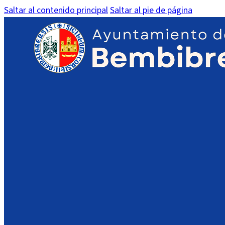
Saltar al contenido principal
Saltar al pie de página
Anuncio Tablón Padrón IBI Ur
IMPORTANTE:
En dispositivos móviles es posible que no vea el PDF en l
acceso a su contenido.