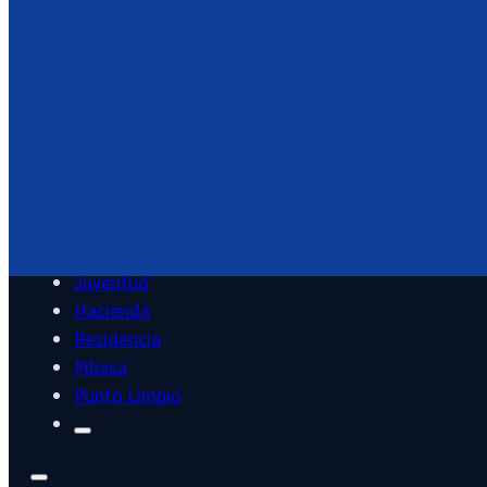
Área Documental
Servicios
Cultura
Deportes
Educación
Juventud
Hacienda
Residencia
Pibasa
Punto Limpio