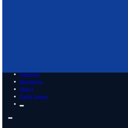
Servicios
Cultura
Deportes
Educación
Juventud
Hacienda
Residencia
Pibasa
Punto Limpio