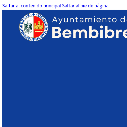
Saltar al contenido principal
Saltar al pie de página
Anuncio Tablón Padrón IAE 2
IMPORTANTE:
En dispositivos móviles es posible que no vea el PDF en l
acceso a su contenido.