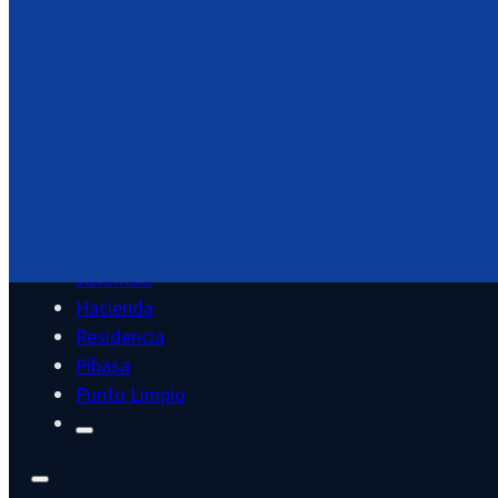
Área Documental
Servicios
Cultura
Deportes
Educación
Juventud
Hacienda
Residencia
Pibasa
Punto Limpio