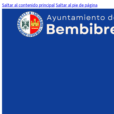
Saltar al contenido principal
Saltar al pie de página
Acta Tribunal de valoración O
IMPORTANTE:
En dispositivos móviles es posible que no vea el PDF en l
acceso a su contenido.